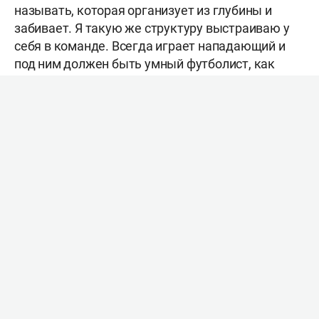
называть, которая организует из глубины и
забивает. Я такую же структуру выстраиваю у
себя в команде. Всегда играет нападающий и
под ним должен быть умный футболист, как
Илья Максимов в «Анжи», Егор Иванов в
«Енисее». Игроки, которые созидают, отдают,
организуют и забивают. Месси – эталон на этой
позиции, а она основная в современном
футболе», –
заявил
Ташуев в интервью «РБ
Спорт».
Фото: Сергей Елагин, «БИЗНЕС Online»
На текущем чемпионате мира
Лионель Месси
забил семь голов и побил рекорд
Мирослава
Клозе
по количеству мячей, забитых на
чемпионатах мира в общем. На счету
аргентинца – 19 голов в 29 матчах, второе место