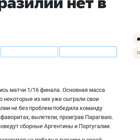
разилии нет в
ись матчи 1/16 финала. Основная масса
но некоторые из них уже сыграли свои
илии не без проблем победила команду
в фаворитах, вылетели, проиграв Парагваю.
роведут сборные Аргентины и Португалии.
аворитов на победу в турнире в своей