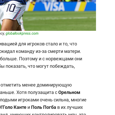
ncy,
globallookpress.com
ацией для игроков стало и то, что
окидал команду из-за смерти матери.
 больше. Поэтому и с норвежцами они
ы показать, что могут побеждать,
о отметить менее доминирующую
аньше. Хотя полузащита с
Орельном
лодыми игроками очень сильна, многие
Н'Голо Канте
и
Поль Погба
в их лучших
манд, умеющих контролировать мяч, это