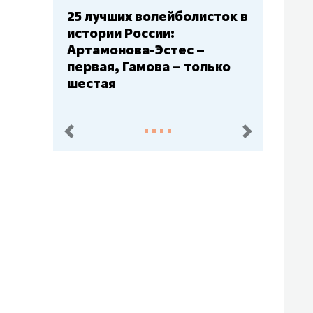
Бюджеты клубов КХЛ: СКА
– главный мажор, «Ак
Барс» – второй, «Салават
Юлаев» – середняк
пред.
след.