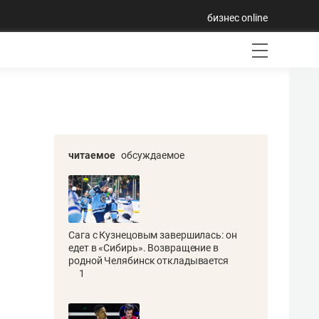
бизнес online
читаемое
обсуждаемое
Сага с Кузнецовым завершилась: он
едет в «Сибирь». Возвращение в
родной Челябинск откладывается
1