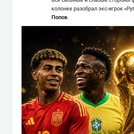
колонке разобрал экс-игрок «Ру
Попов
.