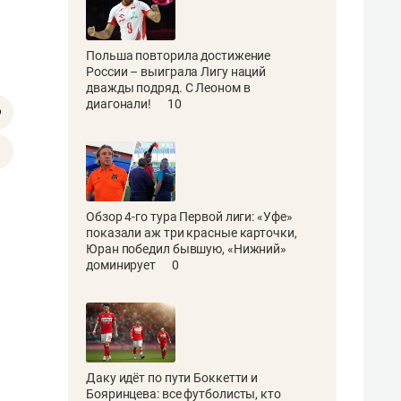
Польша повторила достижение
России – выиграла Лигу наций
дважды подряд. С Леоном в
диагонали!
10
Обзор 4-го тура Первой лиги: «Уфе»
показали аж три красные карточки,
Юран победил бывшую, «Нижний»
доминирует
0
Даку идёт по пути Боккетти и
Бояринцева: все футболисты, кто