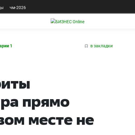
ды
чм-2026
арии 1
в закладки
риты
ра прямо
вом месте не