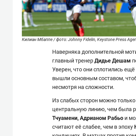
Килиан Мбаппе / фото: Johnny Fidelin, Keystone Press Age
Наверняка дополнительной мотив
главный тренер
Дидье Дешам
п
Уверен, что они сплотились ещё
вышли основным составом, чтоб
несмотря на сложности.
Из слабых сторон можно тольк
центральную линию, чем была р
Тчуамени, Адрианом Рабьо
и мо
считают её слабее, чем в эпоху
кондициях. В матчах против ко