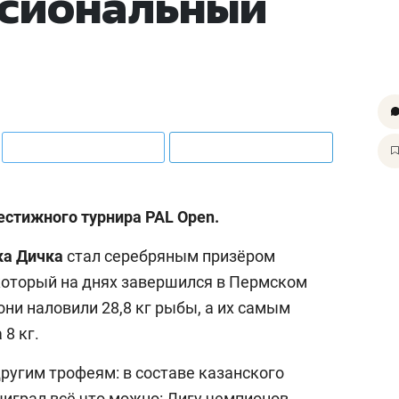
ссиональный
естижного турнира PAL Open.
ка Дичка
стал серебряным призёром
 который на днях завершился в Пермском
они наловили 28,8 кг рыбы, а их самым
8 кг.
ругим трофеям: в составе казанского
ыиграл всё что можно: Лигу чемпионов,