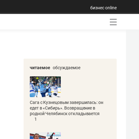
бизнес online
читаемое
обсуждаемое
Сага с Кузнецовым завершилась: он
едет в «Сибирь». Возвращение в
родной Челябинск откладывается
1