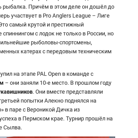
ь рыбалка. Причём в этом деле он дошёл до
рь участвует в Pro Anglers League – Лиге
Это самый крутой и престижный
спиннингом с лодок не только в России, но
я сильнейшие рыболовы-спортсмены,
енных катерах с передовым техническим
упил на этапе PAL Open в команде с
ым
– они заняли 10-е место. В прошлом году
укавишников
. Они вместе представляли
 третьей попытки Алекно поднялся на
о» в паре с Вероникой Дичка из
успеха в Пермском крае. Турнир прошёл на
е Сылва.