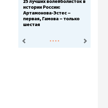
Бюджеты клубов КХЛ: СКА
– главный мажор, «Ак
Барс» – второй, «Салават
Юлаев» – середняк
пред.
след.