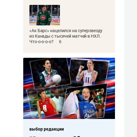
«Ак Барс» нацелился на суперзвезду
из Канады с тысячей матчей в НХЛ.
Что-о-о-о-о?
6
выбор редакции