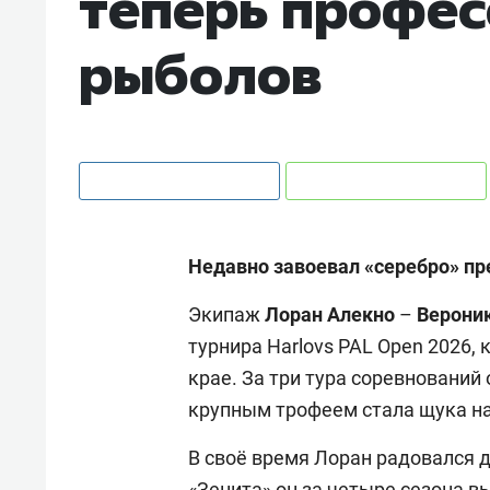
теперь профе
рыболов
Недавно завоевал «серебро» пр
Экипаж
Лоран Алекно
–
Верони
турнира Harlovs PAL Open 2026,
крае. За три тура соревнований 
крупным трофеем стала щука на 
В своё время Лоран радовался д
«Зенита» он за четыре сезона в