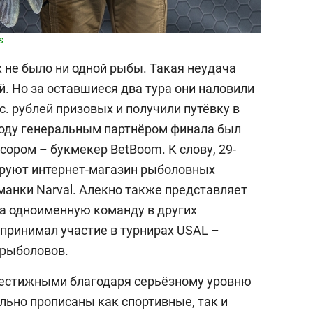
s
х не было ни одной рыбы. Такая неудача
й. Но за оставшиеся два тура они наловили
с. рублей призовых и получили путёвку в
году генеральным партнёром финала был
сором – букмекер BetBoom. К слову, 29-
ируют интернет-магазин рыболовных
иманки Narval. Алекно также представляет
за одноименную команду в других
 принимал участие в турнирах USAL –
 рыболовов.
рестижными благодаря серьёзному уровню
льно прописаны как спортивные, так и