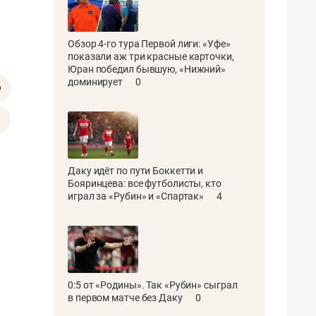
Обзор 4-го тура Первой лиги: «Уфе»
показали аж три красные карточки,
Юран победил бывшую, «Нижний»
доминирует
0
Даку идёт по пути Боккетти и
Бояринцева: все футболисты, кто
играл за «Рубин» и «Спартак»
4
0:5 от «Родины». Так «Рубин» сыграл
в первом матче без Даку
0