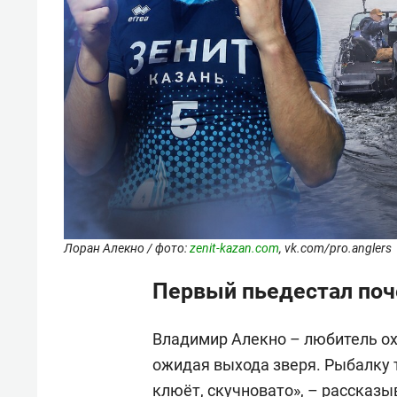
Лоран Алекно / фото:
zenit-kazan.com
, vk.com/pro.anglers
Первый пьедестал почё
Владимир Алекно – любитель ох
ожидая выхода зверя. Рыбалку т
клюёт, скучновато», – рассказ