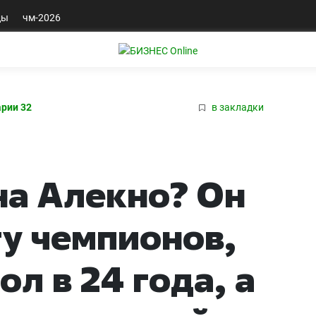
ды
чм-2026
рии 32
в закладки
на Алекно? Он
у чемпионов,
л в 24 года, а