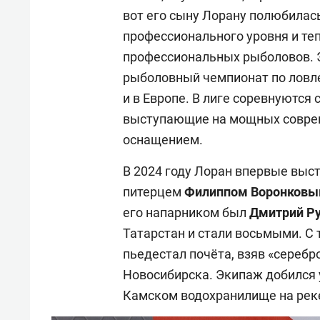
вот его сыну Лорану полюбилас
профессионального уровня и тепе
профессиональных рыболовов. 
рыболовный чемпионат по ловле 
и в Европе. В лиге соревнуютс
выступающие на мощных соврем
оснащением.
В 2024 году Лоран впервые выст
питерцем
Филиппом
Воронков
его напарником был
Дмитрий
Р
Татарстан и стали восьмыми. С
пьедестал почёта, взяв «серебр
Новосибирска. Экипаж добился 
Камском водохранилище на рек