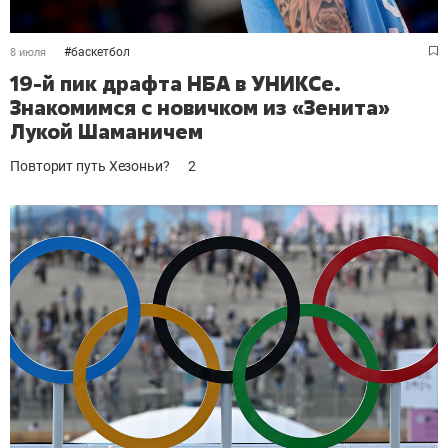
#
баскетбол
8 июля
19-й пик драфта НБА в УНИКСе.
Знакомимся с новичком из «Зенита»
Лукой Шаманичем
Повторит путь Хезоньи?
2