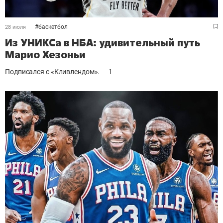
#
баскетбол
28 июля
Из УНИКСа в НБА: удивительный путь
Марио Хезоньи
Подписался с «Кливлендом».
1