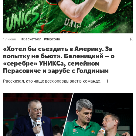
#
баскетбол
#
персона
17 июня
«Хотел бы съездить в Америку. За
попытку не бьют». Беленицкий – о
«серебре» УНИКСа, семейном
Перасовиче и зарубе с Голдиным
Рассказал, кто чаще всех опаздывает в команде.
1