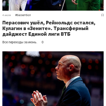
#
баскетбол
4 июля
Перасович ушёл, Рейнольдс остался,
Кулагин в «Зените». Трансферный
дайджест Единой лиги ВТБ
Все переходы за июнь.
0