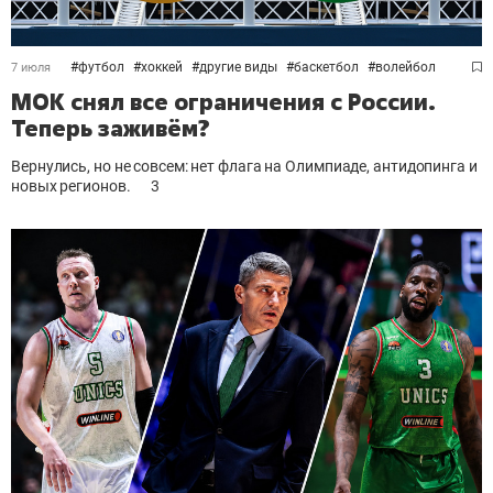
#
футбол
#
хоккей
#
другие виды
#
баскетбол
#
волейбол
7 июля
МОК снял все ограничения с России.
Теперь заживём?
Вернулись, но не совсем: нет флага на Олимпиаде, антидопинга и
новых регионов.
3