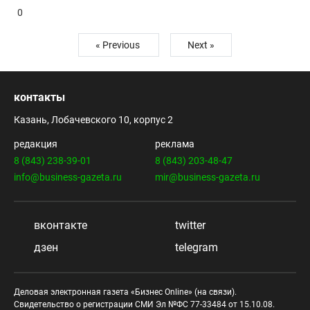
0
« Previous
Next »
контакты
Казань, Лобачевского 10, корпус 2
редакция
реклама
8 (843) 238-39-01
8 (843) 203-48-47
info@business-gazeta.ru
mir@business-gazeta.ru
вконтакте
twitter
дзен
telegram
Деловая электронная газета «Бизнес Online» (на связи).
Свидетельство о регистрации СМИ Эл №ФС 77-33484 от 15.10.08.