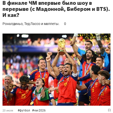
В финале ЧМ впервые было шоу в
перерыве (с Мадонной, Бибером и BTS).
И как?
Роналдиньо, Тед Лассо и маппеты.
0
#
футбол
#
чм-2026
20 июля