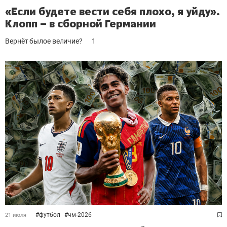
«Если будете вести себя плохо, я уйду».
Клопп – в сборной Германии
Вернёт былое величие?
1
#
футбол
#
чм-2026
21 июля