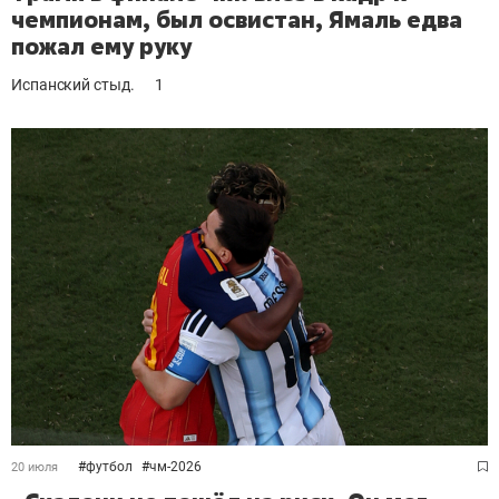
чемпионам, был освистан, Ямаль едва
пожал ему руку
Испанский стыд.
1
#
футбол
#
чм-2026
20 июля