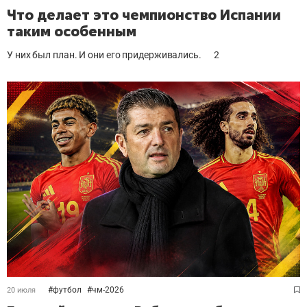
Что делает это чемпионство Испании
таким особенным
У них был план. И они его придерживались.
2
#
футбол
#
чм-2026
20 июля