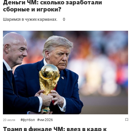
Деньги ЧМ: сколько заработали
сборные и игроки?
Шаримся в чужих карманах.
0
#
футбол
#
чм-2026
20 июля
Трамп в финале ЧМ: влез в кадр к