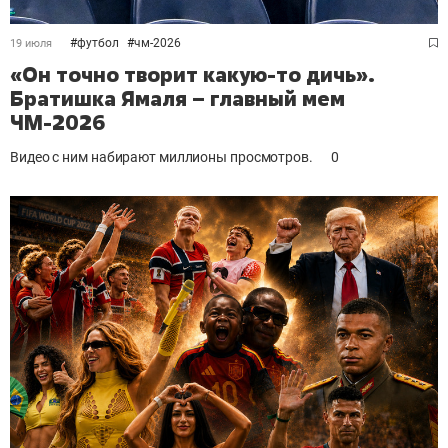
#
футбол
#
чм-2026
19 июля
«Он точно творит какую-то дичь».
Братишка Ямаля – главный мем
ЧМ-2026
Видео с ним набирают миллионы просмотров.
0