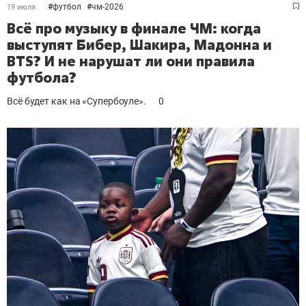
#
футбол
#
чм-2026
19 июля
Всё про музыку в финале ЧМ: когда
выступят Бибер, Шакира, Мадонна и
BTS? И не нарушат ли они правила
футбола?
Всё будет как на «Супербоуле».
0