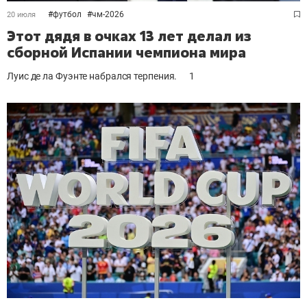
#
футбол
#
чм-2026
20 июля
Этот дядя в очках 13 лет делал из
сборной Испании чемпиона мира
Луис де ла Фуэнте набрался терпения.
1