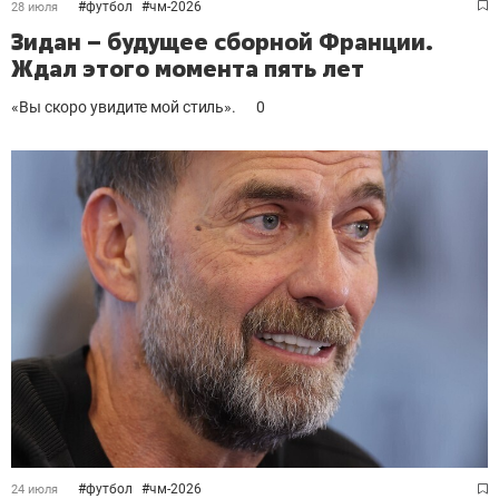
#
футбол
#
чм-2026
28 июля
Зидан – будущее сборной Франции.
Ждал этого момента пять лет
«Вы скоро увидите мой стиль».
0
#
футбол
#
чм-2026
24 июля