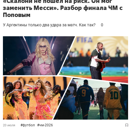
«Скалони не пошёл на риск. Он мог
заменить Месси». Разбор финала ЧМ с
Поповым
У Аргентины только два удара за матч. Как так?
0
#
футбол
#
чм-2026
20 июля