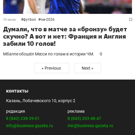
#
футбол
#
чм-2026
19 июля
Думали, что в матче за «бронзу» будет
скучно? А вот и нет: Франция и Англия
забили 10 голов!
Мбаппе обошёл Месси по голам в истории ЧМ.
0
« Previous
Next »
контакты
Казань, Лобачевского 10, корпус 2
редакция
реклама
8 (843) 238-39-01
8 (843) 203-48-47
info@business-gazeta.ru
mir@business-gazeta.ru