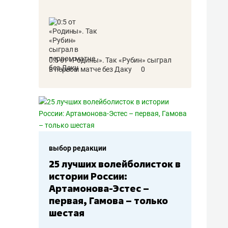
0:5 от «Родины». Так «Рубин» сыграл
в первом матче без Даку
0
выбор редакции
исток в
Бюджеты клубов КХЛ: СКА
– главный мажор, «Ак
–
Барс» – второй, «Салават
лько
Юлаев» – середняк