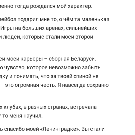
именно тогда рождался мой характер.
ейбол подарил мне то, о чём та маленькая
 Игры на больших аренах, сильнейших
и людей, которые стали моей второй
ей моей карьеры – сборная Беларуси.
о чувство, которое невозможно забыть.
у и понимать, что за твоей спиной не
 – это огромная честь. Я навсегда сохраню
выбор редакции
25 лучших волейбол
истории России:
х клубах, в разных странах, встречала
Артамонова-Эстес 
-то меня научил.
первая, Гамова – то
шестая
ть спасибо моей «Ленинградке». Вы стали