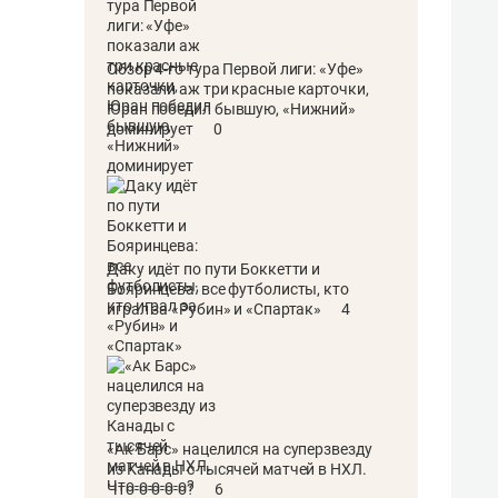
Обзор 4-го тура Первой лиги: «Уфе»
показали аж три красные карточки,
Юран победил бывшую, «Нижний»
доминирует
0
Даку идёт по пути Боккетти и
Бояринцева: все футболисты, кто
играл за «Рубин» и «Спартак»
4
«Ак Барс» нацелился на суперзвезду
из Канады с тысячей матчей в НХЛ.
Что-о-о-о-о?
6