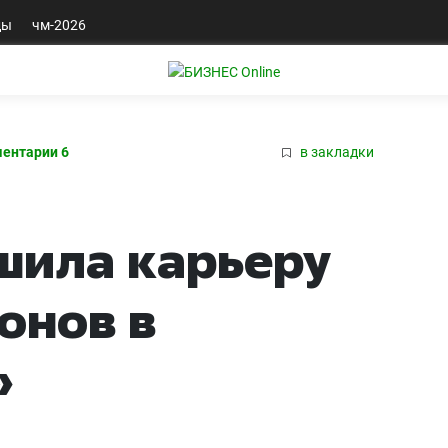
ды
чм-2026
ентарии 6
в закладки
шила карьеру
онов в
»