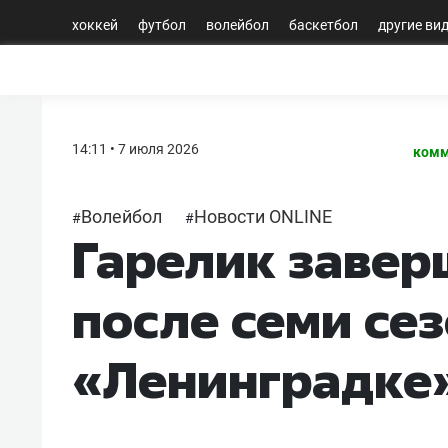
хоккей
футбол
волейбол
баскетбол
другие ви
14:11 • 7 июля 2026
комм
Волейбол
Новости ONLINE
#
#
Гарелик завер
после семи сез
«Ленинградке