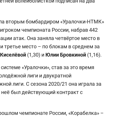
летней волейболисткой подписан на два
ала вторым бомбардиром «Уралочки-НТМК»
 игроком чемпионата России, набрав 442
зации атак. Она заняла четвёртое место в
 и третье место – по блокам в среднем за
Киселёвой
(1,30) и
Юлии
Бровкиной
(1,16).
 системе «Уралочки», став за это время
олодёжной лиги и двукратной
ой лиги. С сезона 2020/21 она играла за
У неё был действующий контракт с
прошлом чемпионате России, «Корабелка» –