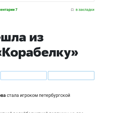
ентарии 7
в закладки
шла из
«Корабелку»
ова
стала игроком петербургской