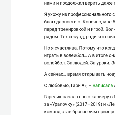
нами и продолжал верить даже 
Я ухожу из профессионального с
благодарностью. Конечно, мне б
перед тренировкой и игрой. Во
рядом. Тех секунд, ради котор
Но я счастлива. Потому что ког
играть в волейбол… А в итоге о
волейбол. За людей. За уроки. 
А сейчас… время открывать нов
С любовью, Гари ♥️», –
написала
Гарелик начала свою карьеру в Р
за «Уралочку» (2017–2019) и «Л
команд став бронзовым призёром