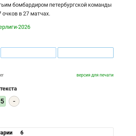
етьим бомбардиром петербургской команды
7 очков в 27 матчах.
ерлиги-2026
er
версия для печати
текста
-
45
арии
6