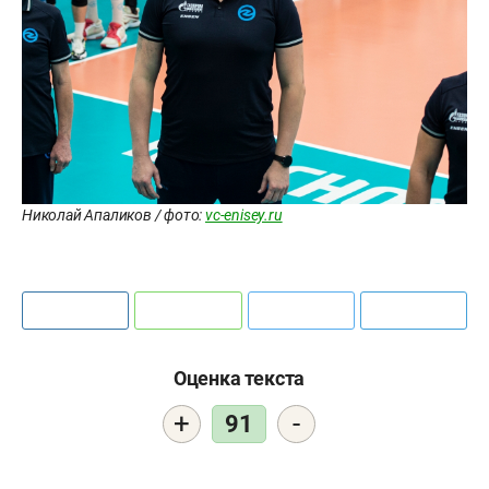
Николай Апаликов / фото:
vc-enisey.ru
Оценка текста
+
-
91