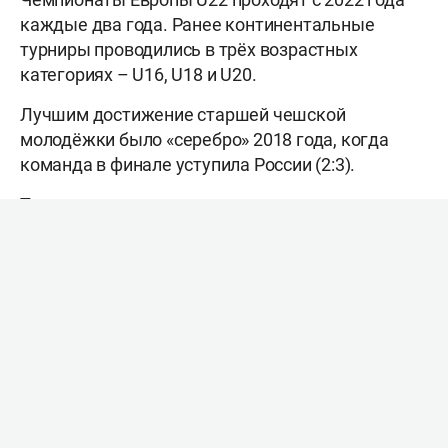
каждые два года. Ранее континентальные
турниры проводились в трёх возрастных
категориях – U16, U18 и U20.
Лучшим достижение старшей чешской
молодёжки было «серебро» 2018 года, когда
команда в финале уступила России (2:3).
Также исторического успеха на прошедшем
турнире добилась сборная Израиля, которая в
бронзовом матче со счётом 3:0 обыграла
Францию.
Самым ценным игроком турнира признан 19-
летний диагональный сборной Чехии
Вацлав
Зайдль
. В финале он набрал 20 очков (+8) при
48% реализации атак. У 20-летнего
доигровщика
Матея
Пастрняка
– 24 очка при
74% реализации (20/27) и показателе полезности