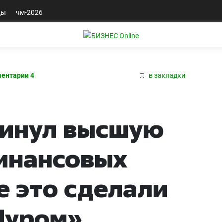
ды
чм-2026
ентарии 4
в закладки
кинул высшую
финансовых
е это сделали
Муром»