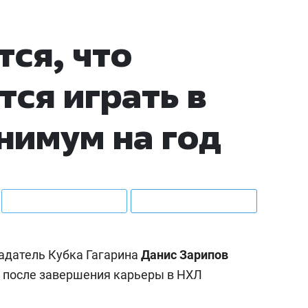
25 луч
истори
Артамо
тся, что
первая
шеста
тся играть в
нимум на год
адатель Кубка Гагарина
Данис Зарипов
после завершения карьеры в НХЛ