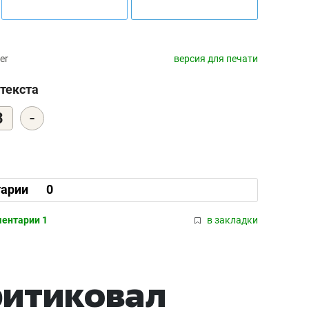
er
версия для печати
текста
-
3
арии
0
ентарии 1
в закладки
ритиковал