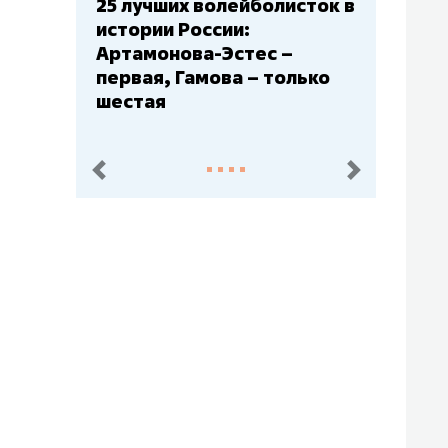
ших волейболисток в
Бюджеты клубов КХЛ:
и России:
– главный мажор, «Ак
нова-Эстес –
Барс» – второй, «Сала
, Гамова – только
Юлаев» – середняк
я
пред.
след.