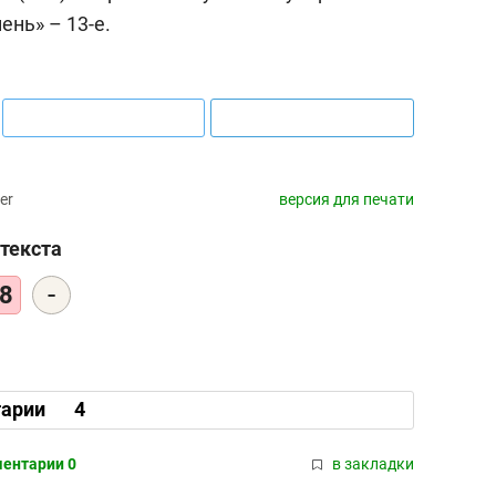
ень» – 13-е.
er
версия для печати
текста
-
8
арии
4
ентарии 0
в закладки
выбор ре