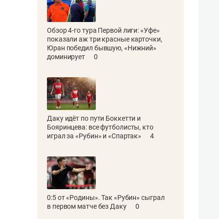
Обзор 4-го тура Первой лиги: «Уфе»
показали аж три красные карточки,
Юран победил бывшую, «Нижний»
доминирует
0
Даку идёт по пути Боккетти и
Бояринцева: все футболисты, кто
играл за «Рубин» и «Спартак»
4
0:5 от «Родины». Так «Рубин» сыграл
в первом матче без Даку
0