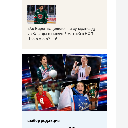
«Ак Барс» нацелился на суперзвезду
из Канады с тысячей матчей в НХЛ.
Что-о-о-о-о?
6
дакции
выбор редакции