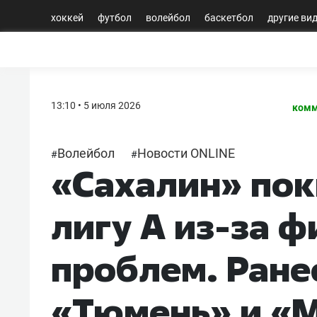
хоккей
футбол
волейбол
баскетбол
другие ви
13:10 • 5 июля 2026
комм
Волейбол
Новости ONLINE
#
#
«Сахалин» по
лигу А из-за 
проблем. Ране
«Тюмень» и «