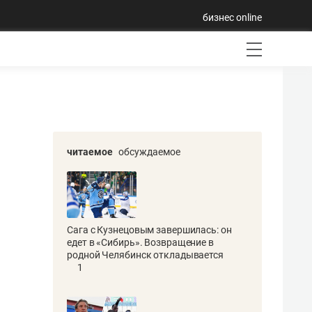
бизнес online
читаемое
обсуждаемое
Сага с Кузнецовым завершилась: он
едет в «Сибирь». Возвращение в
родной Челябинск откладывается
1