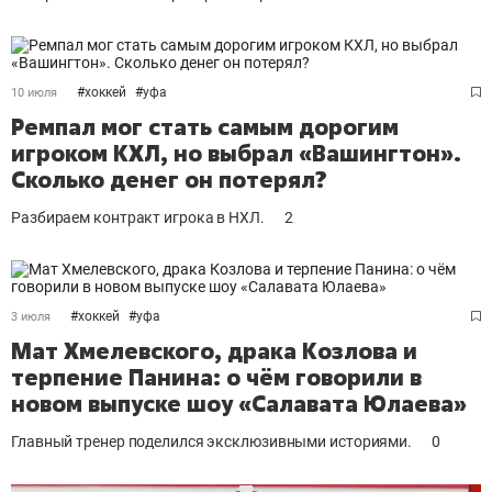
#
хоккей
#
уфа
10 июля
Ремпал мог стать самым дорогим
игроком КХЛ, но выбрал «Вашингтон».
Сколько денег он потерял?
Разбираем контракт игрока в НХЛ.
2
#
хоккей
#
уфа
3 июля
Мат Хмелевского, драка Козлова и
терпение Панина: о чём говорили в
новом выпуске шоу «Салавата Юлаева»
Главный тренер поделился эксклюзивными историями.
0