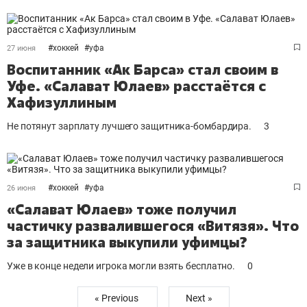
#
хоккей
#
уфа
27 июня
Воспитанник «Ак Барса» стал своим в
Уфе. «Салават Юлаев» расстаётся с
Хафизуллиным
Не потянут зарплату лучшего защитника-бомбардира.
3
#
хоккей
#
уфа
26 июня
«Салават Юлаев» тоже получил
частичку развалившегося «Витязя». Что
за защитника выкупили уфимцы?
Уже в конце недели игрока могли взять бесплатно.
0
« Previous
Next »