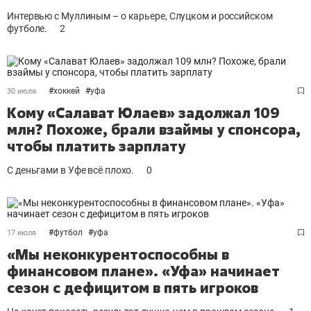
Интервью с Муллиным – о карьере, Слуцком и российском
футболе.
2
#
хоккей
#
уфа
30 июля
Кому «Салават Юлаев» задолжал 109
млн? Похоже, брали взаймы у спонсора,
чтобы платить зарплату
С деньгами в Уфе всё плохо.
0
#
футбол
#
уфа
17 июля
«Мы неконкурентоспособны в
финансовом плане». «Уфа» начинает
сезон с дефицитом в пять игроков