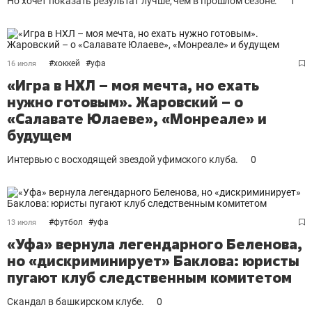
Но хочет показать результат лучше, чем в прошлом сезоне.
1
#
хоккей
#
уфа
16 июля
«Игра в НХЛ – моя мечта, но ехать
нужно готовым». Жаровский – о
«Салавате Юлаеве», «Монреале» и
будущем
Интервью с восходящей звездой уфимского клуба.
0
#
футбол
#
уфа
13 июля
«Уфа» вернула легендарного Беленова,
но «дискриминирует» Баклова: юристы
пугают клуб следственным комитетом
Скандал в башкирском клубе.
0