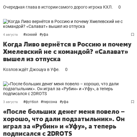
Очередная глава в истории самого дорого игрока КХЛ.
0
#
хоккей
#
уфа
4 августа
Когда Ливо вернётся в Россию и почему
Хмелевский не с командой? «Салават»
вышел из отпуска
Козлов ждёт Джошуа в Уфе.
0
#
футбол
#
персона
#
уфа
3 августа
«После больших денег меня повело –
хорошо, что дали подзатыльник». Он
играл за «Рубин» и «Уфу», а теперь
подписался с 2DROTS