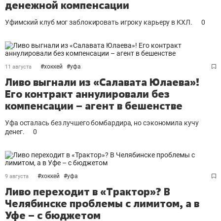
денежной компенсации
Уфимский клуб мог заблокировать игроку карьеру в КХЛ.
0
#
хоккей
#
уфа
11 августа
Ливо выгнали из «Салавата Юлаева»!
Его контракт аннулировали без
компенсации – агент в бешенстве
Уфа осталась без лучшего бомбардира, но сэкономила кучу
денег.
0
#
хоккей
#
уфа
9 августа
Ливо переходит в «Трактор»? В
Челябинске проблемы с лимитом, а в
Уфе – с бюджетом