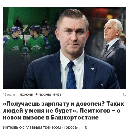
#
хоккей
#
персона
#
уфа
12 июля
«Получаешь зарплату и доволен? Таких
людей у меня не будет». Лемтюгов – о
новом вызове в Башкортостане
Интервью с главным тренером «Тороса».
0