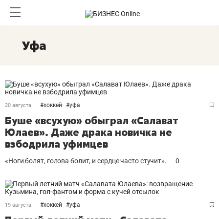
Уфа
#
хоккей
#
уфа
20 августа
Буше «всухую» обыграл «Салават
Юлаев». Даже драка новичка не
взбодрила уфимцев
«Ноги болят, голова болит, и сердце часто стучит».
0
#
хоккей
#
уфа
19 августа