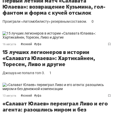
Первый летний матч «Салавата
Юлаева»: возвращение Кузьмина, гол-
фантом и форма с кучей отсылок
Проиграли «Автомобилисту» резервным составом.
0
#
хоккей
#
уфа
16 августа
15 лучших легионеров в истории
«Салавата Юлаева»: Хартикайнен,
Торесен, Ливо и другие
Джошуа не попал в топ-3.
1
#
хоккей
#
уфа
13 августа
«Салават Юлаев» переиграл Ливо и его
агента: разошлись миром и без