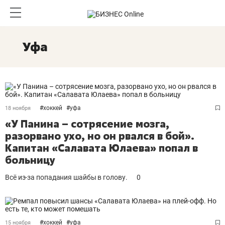
Уфа
#
хоккей
#
уфа
18 ноября
«У Панина – сотрясение мозга,
разорвано ухо, но он рвался в бой».
Капитан «Салавата Юлаева» попал в
больницу
Всё из-за попадания шайбы в голову.
0
#
хоккей
#
уфа
15 ноября