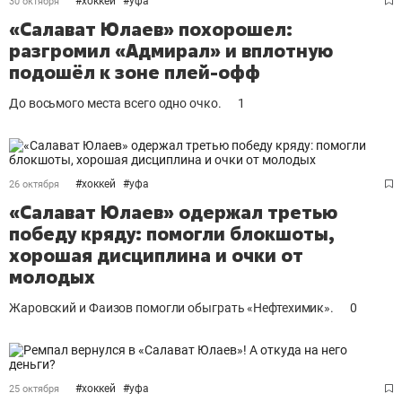
#
хоккей
#
уфа
30 октября
«Салават Юлаев» похорошел:
разгромил «Адмирал» и вплотную
подошёл к зоне плей-офф
До восьмого места всего одно очко.
1
#
хоккей
#
уфа
26 октября
«Салават Юлаев» одержал третью
победу кряду: помогли блокшоты,
хорошая дисциплина и очки от
молодых
Жаровский и Фаизов помогли обыграть «Нефтехимик».
0
#
хоккей
#
уфа
25 октября