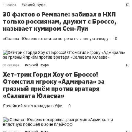
#
хоккей
#
уфа
1 ноября
30 фактов о Ремпале: забивал в НХЛ
только россиянам, дружит с Броссо,
называет кумиром Сен-Луи
«Салават Юлаев» готовится встречать главную звезду.
0
#
хоккей
#
уфа
31 октября
Хет-трик Горди Хоу от Броссо!
Отомстил игроку «Адмирала» за
грязный приём против вратаря
«Салавата Юлаева»
Ярчайший матч канадца в Уфе.
0