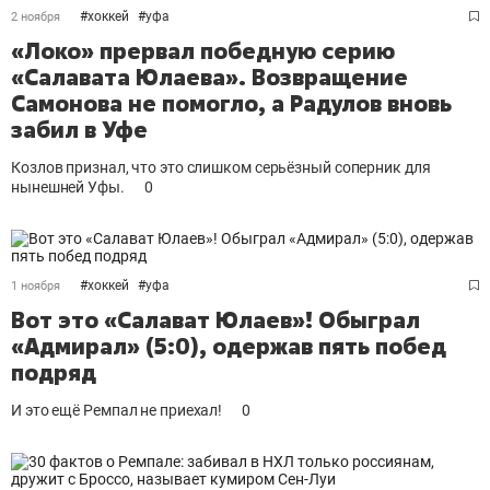
#
хоккей
#
уфа
2 ноября
«Локо» прервал победную серию
«Салавата Юлаева». Возвращение
Самонова не помогло, а Радулов вновь
забил в Уфе
Козлов признал, что это слишком серьëзный соперник для
нынешней Уфы.
0
#
хоккей
#
уфа
1 ноября
Вот это «Салават Юлаев»! Обыграл
«Адмирал» (5:0), одержав пять побед
подряд
И это ещё Ремпал не приехал!
0