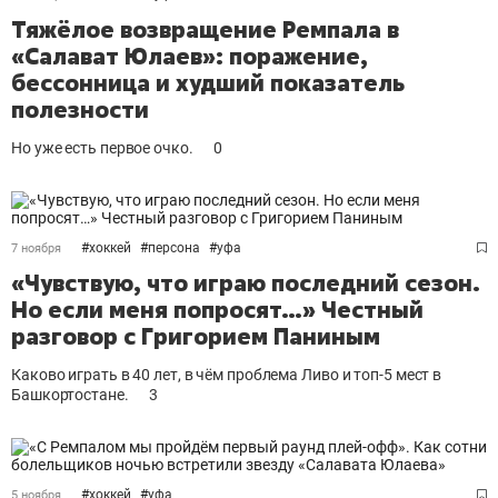
Тяжёлое возвращение Ремпала в
«Салават Юлаев»: поражение,
бессонница и худший показатель
полезности
Но уже есть первое очко.
0
#
хоккей
#
персона
#
уфа
7 ноября
«Чувствую, что играю последний сезон.
Но если меня попросят…» Честный
разговор с Григорием Паниным
Каково играть в 40 лет, в чём проблема Ливо и топ-5 мест в
Башкортостане.
3
#
хоккей
#
уфа
5 ноября