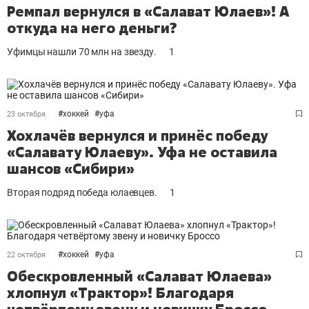
Ремпал вернулся в «Салават Юлаев»! А
откуда на него деньги?
Уфимцы нашли 70 млн на звезду.
1
#
хоккей
#
уфа
23 октября
Хохлачёв вернулся и принёс победу
«Салавату Юлаеву». Уфа не оставила
шансов «Сибири»
Вторая подряд победа юлаевцев.
1
#
хоккей
#
уфа
22 октября
Обескровленный «Салават Юлаева»
хлопнул «Трактор»! Благодаря