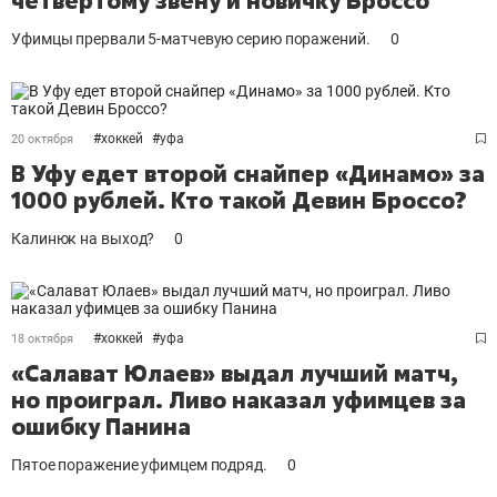
четвёртому звену и новичку Броссо
Уфимцы прервали 5-матчевую серию поражений.
0
#
хоккей
#
уфа
20 октября
В Уфу едет второй снайпер «Динамо» за
1000 рублей. Кто такой Девин Броссо?
Калинюк на выход?
0
#
хоккей
#
уфа
18 октября
«Салават Юлаев» выдал лучший матч,
но проиграл. Ливо наказал уфимцев за
ошибку Панина
Пятое поражение уфимцем подряд.
0