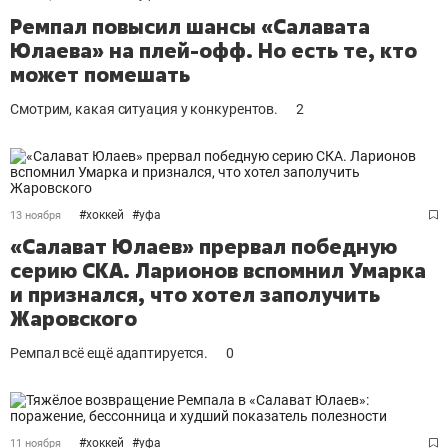
Ремпал повысил шансы «Салавата
Юлаева» на плей-офф. Но есть те, кто
может помешать
Смотрим, какая ситуация у конкурентов.
2
#
хоккей
#
уфа
13 ноября
«Салават Юлаев» прервал победную
серию СКА. Ларионов вспомнил Умарка
и признался, что хотел заполучить
Жаровского
Ремпал всё ещё адаптируется.
0
#
хоккей
#
уфа
11 ноября