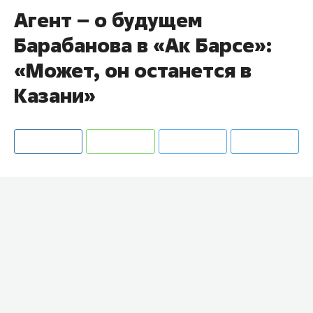
Агент – о будущем
Барабанова в «Ак Барсе»:
«Может, он останется в
Казани»
Хоккейный агент
Александр Черных
оценил
возможность того, что нападающий
Александр
Барабанов
останется в «Ак Барсе».
– Какое будущее у Александра Барабанова в
«Ак Барсе»?
– Казань на сегодняшний момент определяет
вопрос по тренерскому штабу.