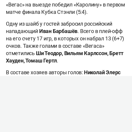
«Вегас» на выезде победил «Каролину» в первом
матче финала Кубка Стэнли (5:4).
Одну из шайб у гостей забросил российский
нападающий
Иван Барбашёв
. Всего в плей-офф
на его счету 17 игр, в которых он набрал 13 (6+7)
очков. Также голами в составе «Вегаса»
отметились
Ши Теодор, Вильям Карлссон, Бретт
Хауден, Томаш Гертл
.
В составе хозяев авторы голов:
Николай Элерс
(дубль), Джордан Стаал
и
Шейн Гостисбер.
Российские хоккеисты
Андрей Свечников,
Александр Никишин
(оба – «Каролина») и
Павел
Дорофеев
(«Вегас») результативными
действиями не отметились.
Следующий матч пройдёт 5 мая также на