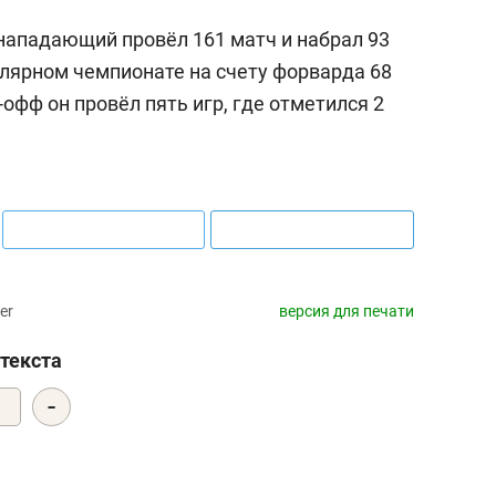
 нападающий провёл 161 матч и набрал 93
улярном чемпионате на счету форварда 68
й-офф он провёл пять игр, где отметился 2
er
версия для печати
текста
-
1