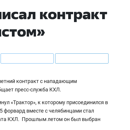
25 лучших волейболи
исал контракт
истории России:
Артамонова-Эстес –
истом»
первая, Гамова – то
шестая
летний контракт с нападающим
бщает пресс-служба КХЛ.
нул «Трактор», к которому присоединился в
25 форвард вместе с челябинцами стал
ата КХЛ. Прошлым летом он был выбран