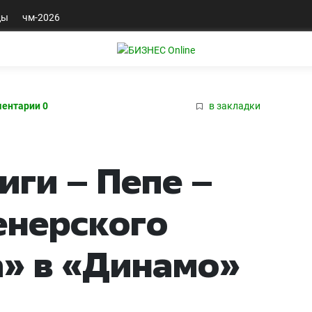
ды
чм-2026
ентарии 0
в закладки
ги – Пепе –
енерского
» в «Динамо»