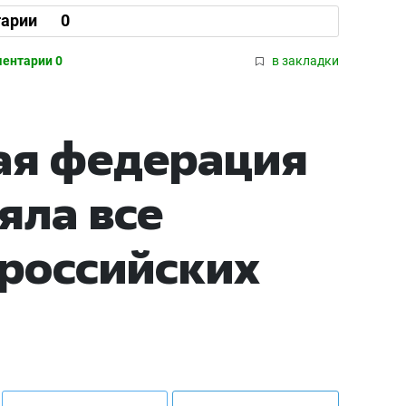
арии
0
ентарии 0
в закладки
я федерация
яла все
 российских