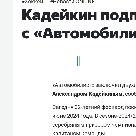
Хоккей
Новости ONLINE
#
#
Кадейкин подп
с «Автомобил
«Автомобилист» заключил двух
Александром Кадейкиным,
соо
Сегодня 32-летний форвард поки
июне 2024 года. В сезоне-2024/
серебряным призёром чемпион
капитаном команды.