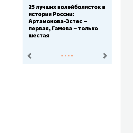
сток в
Бюджеты клубов КХЛ: СКА
– главный мажор, «Ак
Барс» – второй, «Салават
лько
Юлаев» – середняк
пред.
след.