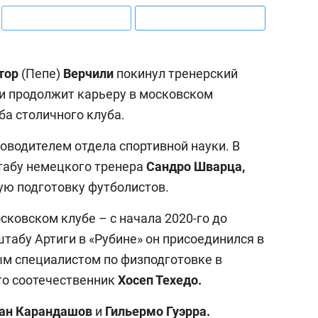
тор
(Пепе)
Верчили
покинул тренерский
 и продолжит карьеру в московском
ба столичного клуба.
оводителем отдела спортивной науки. В
табу немецкого тренера
Сандро Шварца,
кую подготовку футболистов.
сковском клубе – с начала 2020-го до
штабу Артиги в «Рубине» он присоединился в
ным специалистом по физподготовке в
го соотечественник
Хосеп Техедо.
ан Карандашов
и
Гильермо Гуэрра.