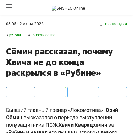
08:05 • 2 июня 2026
в закладки
#
#
футбол
новости online
Сёмин рассказал, почему
Хвича не до конца
раскрылся в «Рубине»
Бывший главный тренер «Локомотива»
Юрий
Сёмин
высказался о периоде выступлений
полузащитника ПСЖ
Хвичи Кварацхелии
за
«Рубин» и назвал его лучшим игроком левого