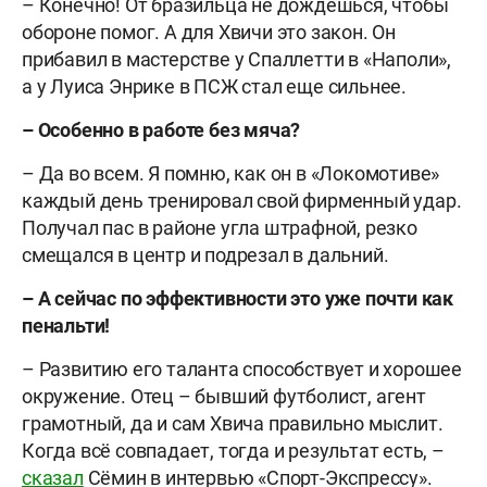
– Конечно! От бразильца не дождешься, чтобы
обороне помог. А для Хвичи это закон. Он
прибавил в мастерстве у Спаллетти в «Наполи»,
а у Луиса Энрике в ПСЖ стал еще сильнее.
– Особенно в работе без мяча?
– Да во всем. Я помню, как он в «Локомотиве»
каждый день тренировал свой фирменный удар.
Получал пас в районе угла штрафной, резко
смещался в центр и подрезал в дальний.
– А сейчас по эффективности это уже почти как
пенальти!
–
Развитию его таланта способствует и хорошее
окружение. Отец – бывший футболист, агент
грамотный, да и сам Хвича правильно мыслит.
Когда всё совпадает, тогда и результат есть, –
сказал
Сёмин в интервью «Спорт-Экспрессу».