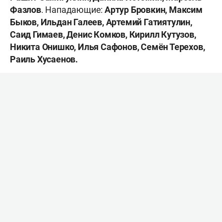
Фазлов
. Нападающие:
Артур Бровкин, Максим
Быков, Ильдан Галеев, Артемий Гатиятулин,
Саид Гимаев, Денис Комков, Кирилл Кутузов,
Никита Онишко, Илья Сафонов, Семён Терехов,
Раиль Хусаенов.
Квалификационное предложение – это способ
закрепления приоритетного права на
заключение нового контракта с хоккеистом.
Теперь перечисленные выше игроки получили
статус ограниченно свободных агентов.
Хоккеисты могут до 30 июня получить
предложение от другого клуба КХЛ, согласиться
на условия действующего клуба или продолжить
карьеру за пределами системы КХЛ-ВХЛ-МХЛ.
Ранее «Ак Барсе» продлил контракты с вратарём
Александром Столпечёнковым
(до 2027 года) и