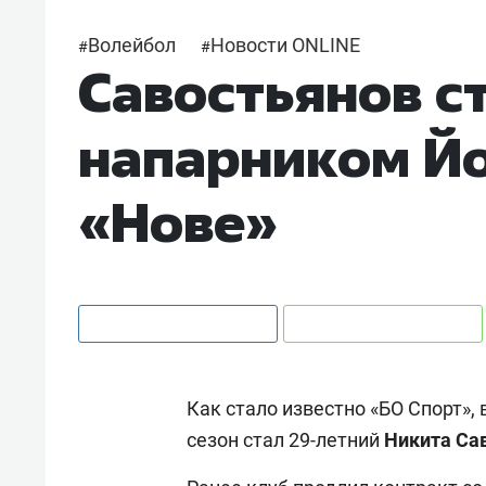
Волейбол
Новости ONLINE
#
#
Савостьянов с
напарником Йо
«Нове»
Как стало известно «БО Спорт»
сезон стал 29-летний
Никита
Са