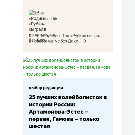
0:5 от «Родины». Так «Рубин» сыграл
в первом матче без Даку
0
выбор редакции
сток в
Бюджеты клубов КХЛ: СКА
– главный мажор, «Ак
Барс» – второй, «Салават
лько
Юлаев» – середняк