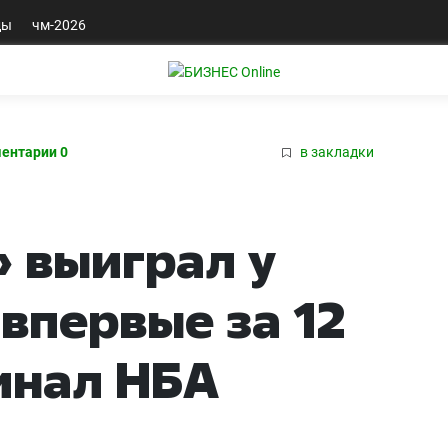
ды
чм-2026
ентарии 0
в закладки
 выиграл у
впервые за 12
инал НБА