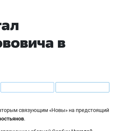
тал
вовича в
, вторым связующим «Новы» на предстоящий
востьянов
.