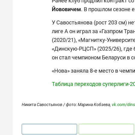
Ранее клуб продлил контракт с
Йововичем
. В прошлом сезоне
У Савостьянова (рост 203 см) н
лиге А он играл за «Газпром Тра
(2020/21), «Магнитку-Университе
«Динскую-РЦСП» (2025/26), где
он стал чемпионом Беларуси в с
«Нова» заняла 8-е место в чемп
Таблица переходов суперлиги-2
Никита Савостьянов / фото: Марина Кобзева,
vk.com/dins