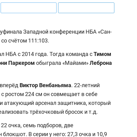
луфинала Западной конференции НБА «Сан-
со счётом 111:103.
 НБА с 2014 года. Тогда команда с
Тимом
они
Паркером
обыграла «Майами»
Леброна
 вперёд
Виктор
Венбаньяма
. 22-летний
с ростом 224 см он совмещает в себе
 и атакующий арсенал защитника, который
еализовать трёхочковый бросок и т.д.
22 очка, семь подборов, две
блокшот. В серии у него: 27,3 очка и 10,9