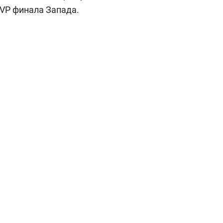
MVP финала Запада.
выбор редакции
25 лучших волейболи
истории России:
Артамонова-Эстес –
первая, Гамова – то
шестая