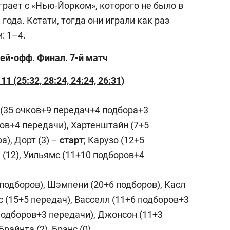
рает с «Нью-Йорком», которого не было в
года. Кстати, тогда они играли как раз
: 1–4.
ей-офф. Финал. 7-й матч
 (25:32, 28:24, 24:24, 26:31)
 (35 очков+9 передач+4 подбора+3
ров+4 передачи), Хартенштайн (7+5
а), Дорт (3) –
старт
; Карузо (12+5
(12), Уильямс (11+10 подборов+4
 подборов), Шэмпени (20+6 подборов), Касл
с (15+5 передач), Васселл (11+6 подборов+3
 подборов+3 передачи), Джонсон (11+3
Брайнта (2), Бранс (0)