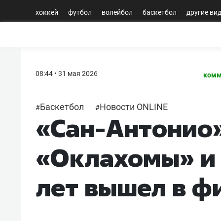
хоккей
футбол
волейбол
баскетбол
другие ви
08:44 • 31 мая 2026
комм
Баскетбол
Новости ONLINE
#
#
«Сан-Антонио»
«Оклахомы» и 
лет вышел в ф