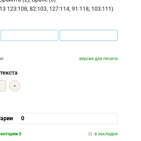
13 123:108, 82:103, 127:114, 91:118, 103:111)
er
версия для печати
текста
-
2
арии
0
ентарии 0
в закладки