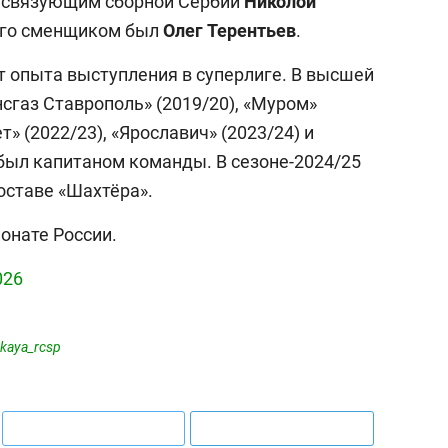
о связующим сборной Сербии
Николой
 его сменщиком был
Олег
Терентьев
.
ет опыта выступления в суперлиге. В высшей
нсгаз Ставрополь» (2019/20), «Муром»
т» (2022/23), «Ярославич» (2023/24) и
 был капитаном команды. В сезоне-2024/25
оставе «Шахтёра».
ионате России.
026
kaya_rcsp