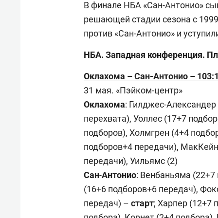
В финале НБА «Сан-Антонио» сыг
решающей стадии сезона с 1999 
против «Сан-Антонио» и уступили
НБА. Западная конференция. Пл
Оклахома – Сан-Антонио – 103:111
31 мая. «Пэйком-центр»
Оклахома
: Гилджес-Александер
перехвата), Уоллес (17+7 подбо
подборов), Холмгрен (4+4 подбор
подборов+4 передачи), МакКейн 
передачи), Уильямс (2)
Сан
-
Антонио
: Венбаньяма (22+7
(16+6 подборов+6 передач), Фок
передач) –
старт
; Харпер (12+7
подбора), Корнет (2+4 подбора), 