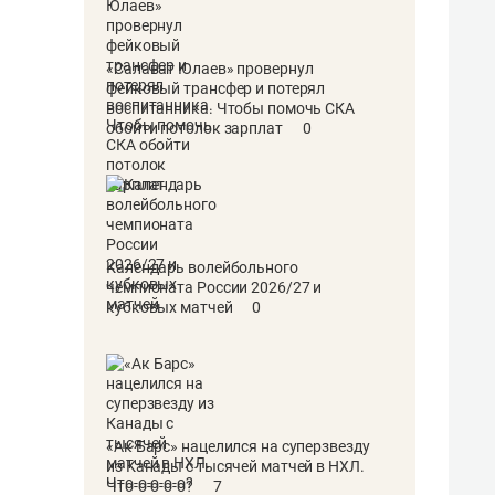
«Салават Юлаев» провернул
фейковый трансфер и потерял
воспитанника. Чтобы помочь СКА
обойти потолок зарплат
0
Календарь волейбольного
чемпионата России 2026/27 и
кубковых матчей
0
«Ак Барс» нацелился на суперзвезду
из Канады с тысячей матчей в НХЛ.
Что-о-о-о-о?
7