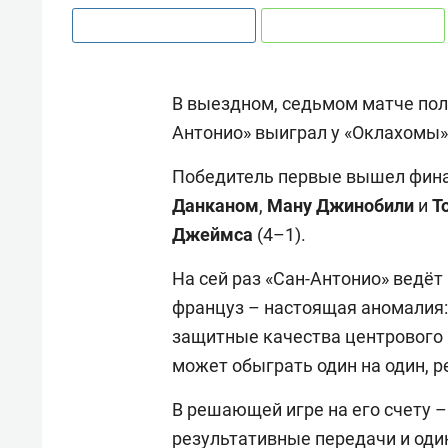
В выездном, седьмом матче по
Антонио» выиграл у «Оклахомы» 
Победитель первые вышел финал
Данканом
,
Ману
Джинобили
и
Т
Джеймса
(4–1).
На сей раз «Сан-Антонио» ведёт
француз – настоящая аномалия: 
защитные качества центрового
может обыграть один на один, р
В решающей игре на его счету – 
результативные передачи и один 