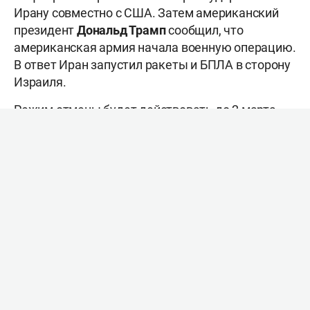
Ирану совместно с США. Затем американский
президент
Дональд Трамп
сообщил, что
американская армия начала военную операцию.
В ответ Иран запустил ракеты и БПЛА в сторону
Израиля.
Режим отмены будет действовать до 2 марта.
На 28 февраля было запланировано проведение
пяти матчей национального футбольного
чемпионата. Новые даты их проведения пока не
названы.
Оценка текста