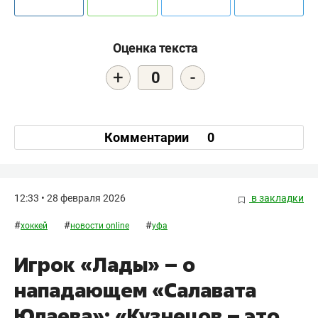
Оценка текста
+
-
0
Комментарии
0
12:33 • 28 февраля 2026
в закладки
#
#
#
хоккей
новости online
уфа
Игрок «Лады» – о
нападающем «Салавата
Юлаева»: «Кузнецов – это