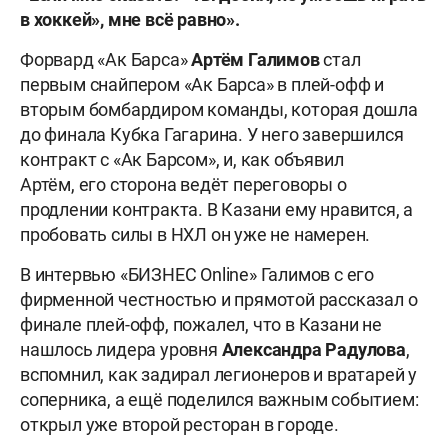
в хоккей», мне всё равно».
Форвард «Ак Барса»
Артём Галимов
стал
первым снайпером «Ак Барса» в плей-офф и
вторым бомбардиром команды, которая дошла
до финала Кубка Гагарина. У него завершился
контракт с «Ак Барсом», и, как объявил
Артём, его сторона ведёт переговоры о
продлении контракта. В Казани ему нравится, а
пробовать силы в НХЛ он уже не намерен.
В интервью «БИЗНЕС Online» Галимов с его
фирменной честностью и прямотой рассказал о
финале плей-офф, пожалел, что в Казани не
нашлось лидера уровня
Александра
Радулова
,
вспомнил, как задирал легионеров и вратарей у
соперника, а ещё поделился важным событием:
открыл уже второй ресторан в городе.