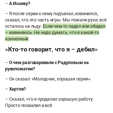
–
А Исаеву?
– Я после серии к нему подъехал, извинился,
сказал, что это часть игры. Мы пожали руки, всё
осталось на льду.
Если чем-то задел или обидел
– извиняюсь. Не надо думать, что я какой-то
конченный
.
«Кто-то говорит, что я – дебил»
–
О чем разговаривали с Радуловым на
рукопожатии?
– Он сказал: «Молодчик, хорошая серия»
–
Хартли?
– Сказал, что я проделал хорошую работу.
Просто похвалил и всё.