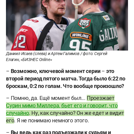
Даниил Исаев (слева) и Артем Галимов / фото: Сергей
Елагин, «БИЗНЕС Online»
–
Возможно, ключевой момент серии
–
это
второй период пятого матча. Тогда было 6:22 по
броскам, 0:2 по голам. Что вообще произошло?
– Помню, да. Ещё момент был...
Проезжает
Сурин мимо Миллера, бьет его и говорит, что
случайно
. Ну, как случайно? Он же едет и видит
его
. Я не понимаю немного этого.
–
Вы ведь как раз подъезжали к судьям и