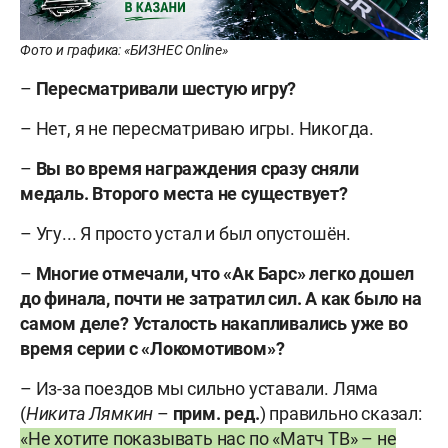
Фото и графика: «БИЗНЕС Online»
–
Пересматривали шестую игру?
– Нет, я не пересматриваю игры. Никогда.
–
Вы во время награждения сразу сняли
медаль. Второго места не существует?
– Угу... Я просто устал и был опустошён.
–
Многие отмечали, что «Ак Барс» легко дошел
до финала, почти не затратил сил. А как было на
самом деле? Усталость накапливались уже во
время серии с «Локомотивом»?
– Из-за поездов мы сильно уставали. Ляма
(
Никита Лямкин
–
прим. ред.
)
правильно сказал:
«Не хотите показывать нас по «Матч ТВ» – не