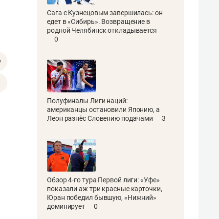
Сага с Кузнецовым завершилась: он
едет в «Сибирь». Возвращение в
родной Челябинск откладывается
0
Полуфиналы Лиги наций:
американцы остановили Японию, а
Леон разнёс Словению подачами
3
Обзор 4-го тура Первой лиги: «Уфе»
показали аж три красные карточки,
Юран победил бывшую, «Нижний»
доминирует
0