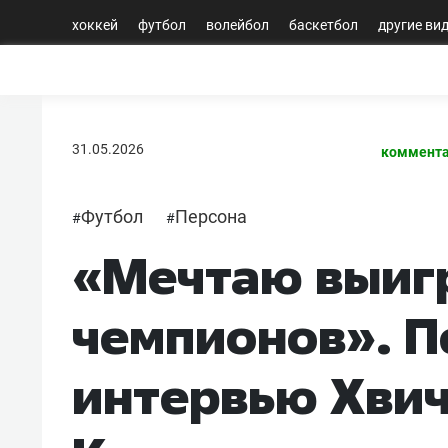
хоккей
футбол
волейбол
баскетбол
другие ви
31.05.2026
коммента
Футбол
Персона
#
#
«Мечтаю выиг
чемпионов». П
интервью Хви