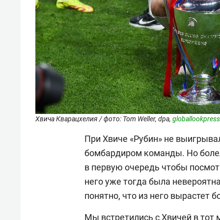
Хвича Кварацхелия / фото: Tom Weller, dpa,
globallookpres
При Хвиче «Рубин» не выигрывал
бомбардиром команды. Но болел
в первую очередь чтобы посмотр
него уже тогда была невероятна
понятно, что из него вырастет б
Мы встретились с Хвичей в тот 