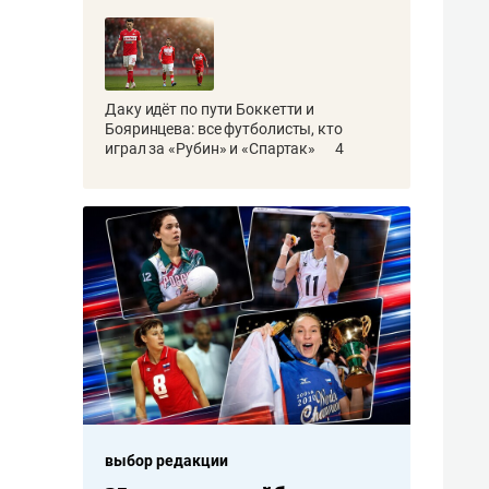
Даку идёт по пути Боккетти и
Бояринцева: все футболисты, кто
играл за «Рубин» и «Спартак»
4
выбор редакции