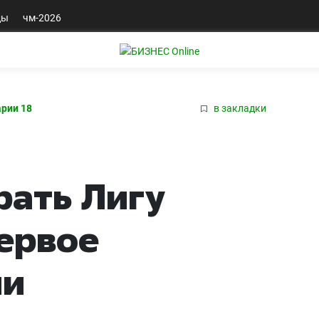
ды
чм-2026
рии 18
в закладки
рать Лигу
ервое
чи