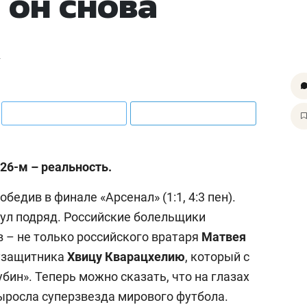
 он снова
Ж
026-м – реальность.
едив в финале «Арсенал» (1:1, 4:3 пен).
тул подряд. Российские болельщики
в – не только российского вратаря
Матвея
лузащитника
Хвицу
Кварацхелию
, который с
убин». Теперь можно сказать, что на глазах
ыросла суперзвезда мирового футбола.