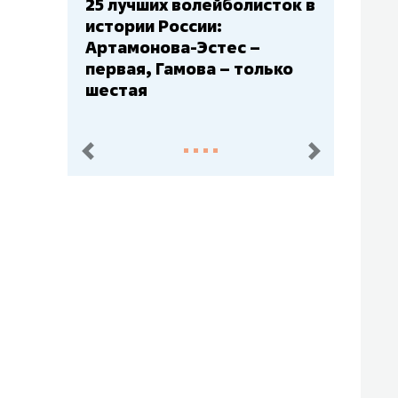
Бюджеты клубов КХЛ: СКА
– главный мажор, «Ак
Барс» – второй, «Салават
Юлаев» – середняк
пред.
след.