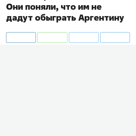
Они поняли, что им не
дадут обыграть Аргентину
В соцсетях сравнивают кадры с чемпионатов
мира 2022 и 2026 годов после матчей сборной
Аргентины.
Болельщики проводят параллель между
реакцией голкипера Кабо-Верде
Возиньи
,
защитника сборной Нидерландов
Вирджила ван
Дейка
после поражения от Аргентины в Катаре и
эмоциями нападающего Египта
Мохаммеда
Салаха
после вылета от аргентинцев на
ЧМ-2026.