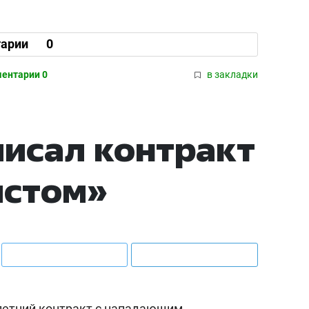
арии
0
ентарии 0
в закладки
исал контракт
истом»
летний контракт с нападающим