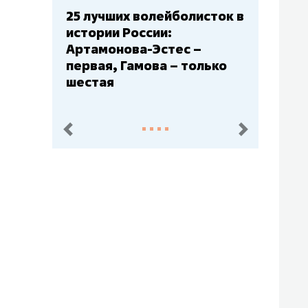
сток в
Бюджеты клубов КХЛ: СКА
– главный мажор, «Ак
Барс» – второй, «Салават
лько
Юлаев» – середняк
пред.
след.