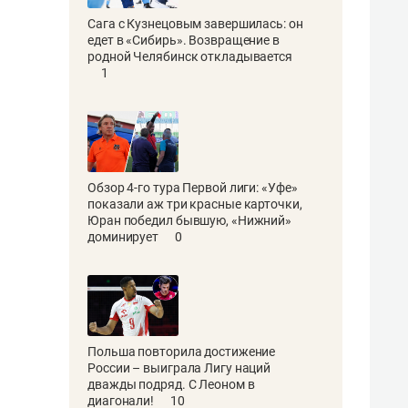
Сага с Кузнецовым завершилась: он
едет в «Сибирь». Возвращение в
родной Челябинск откладывается
1
Обзор 4-го тура Первой лиги: «Уфе»
показали аж три красные карточки,
Юран победил бывшую, «Нижний»
доминирует
0
Польша повторила достижение
России – выиграла Лигу наций
дважды подряд. С Леоном в
диагонали!
10