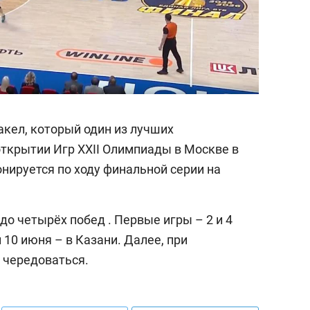
кел, который один из лучших
открытии Игр ХХII Олимпиады в Москве в
онируется по ходу финальной серии на
до четырёх побед . Первые игры – 2 и 4
и 10 июня – в Казани. Далее, при
 чередоваться.
выбор редакции