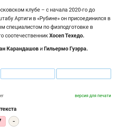
сковском клубе – с начала 2020-го до
штабу Артиги в «Рубине» он присоединился в
ным специалистом по физподготовке в
го соотечественник
Хосеп Техедо.
ан Карандашов
и
Гильермо Гуэрра.
er
версия для печати
текста
-
7