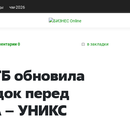
ды
чм-2026
ентарии 0
в закладки
ТБ обновила
док перед
 – УНИКС