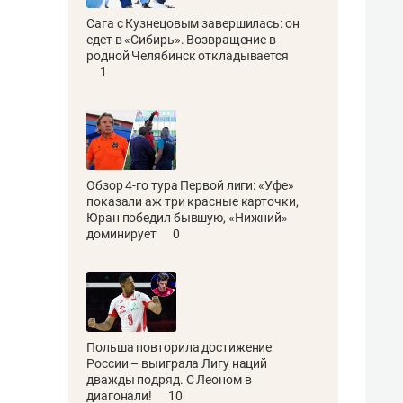
Сага с Кузнецовым завершилась: он
едет в «Сибирь». Возвращение в
родной Челябинск откладывается
1
Обзор 4-го тура Первой лиги: «Уфе»
показали аж три красные карточки,
Юран победил бывшую, «Нижний»
доминирует
0
Польша повторила достижение
России – выиграла Лигу наций
дважды подряд. С Леоном в
диагонали!
10