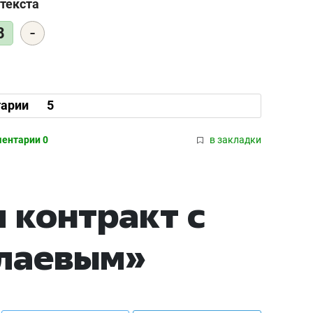
текста
25 лучших волейбол
-
8
истории России:
Артамонова-Эстес 
первая, Гамова – т
шестая
арии
5
ентарии 0
в закладки
 контракт с
лаевым»