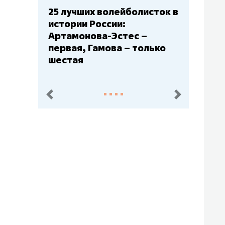
исток в
Бюджеты клубов КХЛ: СКА
– главный мажор, «Ак
–
Барс» – второй, «Салават
олько
Юлаев» – середняк
пред.
след.