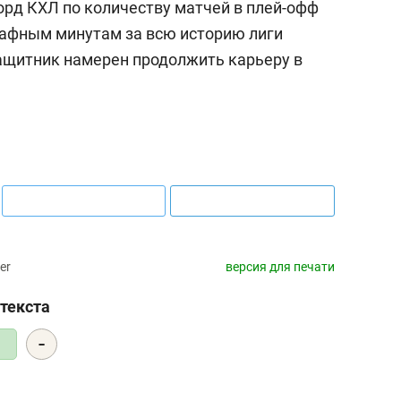
орд КХЛ по количеству матчей в плей-офф
трафным минутам за всю историю лиги
защитник намерен продолжить карьеру в
er
версия для печати
текста
-
7