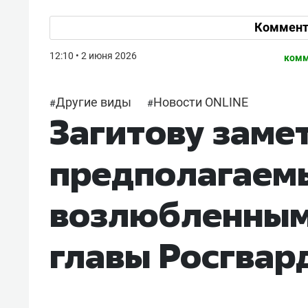
Коммент
12:10 • 2 июня 2026
комм
Другие виды
Новости ONLINE
#
#
Загитову заме
предполагаем
возлюбленным.
главы Росгвар