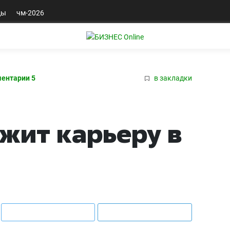
ды
чм-2026
ентарии 5
в закладки
жит карьеру в