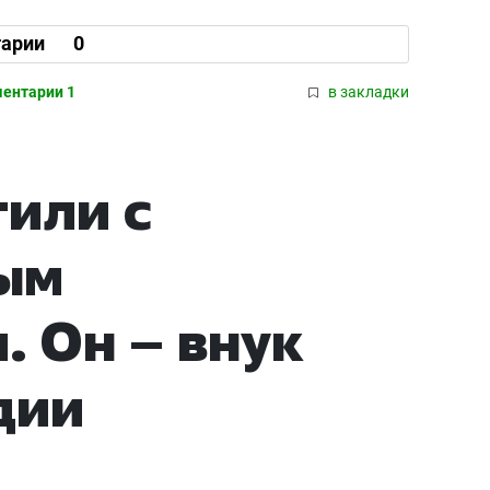
арии
0
ентарии 1
в закладки
тили с
ым
 Он – внук
дии