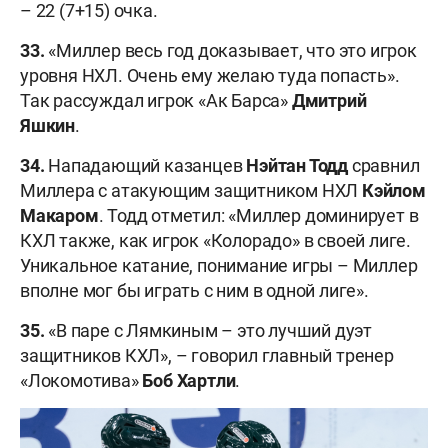
– 22 (7+15) очка.
33.
«Миллер весь год доказывает, что это игрок
уровня НХЛ. Очень ему желаю туда попасть».
Так рассуждал игрок «Ак Барса»
Дмитрий
Яшкин
.
34.
Нападающий казанцев
Нэйтан Тодд
сравнил
Миллера с атакующим защитником НХЛ
Кэйлом
Макаром
. Тодд отметил: «Миллер доминирует в
КХЛ также, как игрок «Колорадо» в своей лиге.
Уникальное катание, понимание игры – Миллер
вполне мог бы играть с ним в одной лиге».
35.
«В паре с Лямкиным – это лучший дуэт
защитников КХЛ», – говорил главный тренер
«Локомотива»
Боб Хартли
.