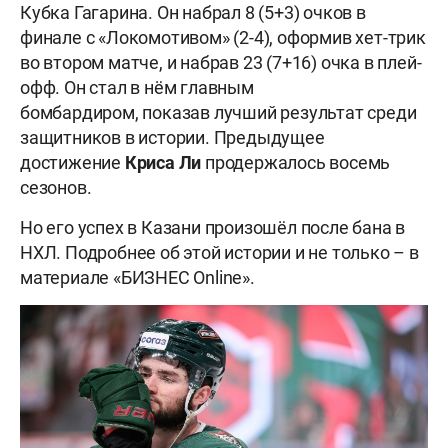
Кубка Гагарина. Он набрал 8 (5+3) очков в
финале с «Локомотивом» (2-4), оформив хет-трик
во втором матче, и набрав 23 (7+16) очка в плей-
офф. Он стал в нём главным
бомбардиром, показав лучший результат среди
защитников в истории. Предыдущее
достижение
Криса
Ли
продержалось восемь
сезонов.
Но его успех в Казани произошёл после бана в
НХЛ. Подробнее об этой истории и не только – в
материале «БИЗНЕС Online».