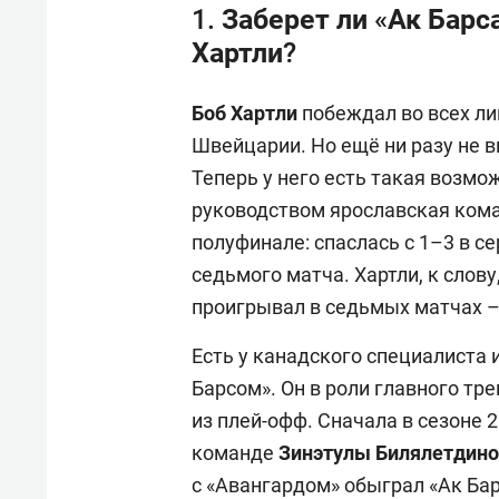
1. Заберет ли «Ак Бар
Хартли?
Боб Хартли
побеждал во всех ли
Швейцарии. Но ещё ни разу не 
Теперь у него есть такая возмо
руководством ярославская кома
полуфинале: спаслась с 1–3 в с
седьмого матча. Хартли, к слову
проигрывал в седьмых матчах – 
Есть у канадского специалиста 
Барсом». Он в роли главного т
из плей-офф. Сначала в сезоне 
команде
Зинэтулы Билялетдин
с «Авангардом» обыграл «Ак Ба