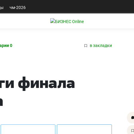
ды
чм-2026
арии 0
в закладки
ги финала
а