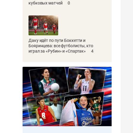
кубковых матчей
0
Даку идёт по пути Боккетти и
Бояринцева: все футболисты, кто
играл за «Рубин» и «Спартак»
4