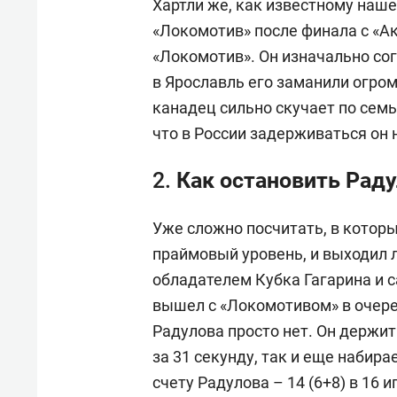
Хартли же, как известному наш
«Локомотив» после финала с «Ак
«Локомотив». Он изначально сог
в Ярославль его заманили огром
канадец сильно скучает по семье
что в России задерживаться он 
2. Как остановить Рад
Уже сложно посчитать, в котор
праймовый уровень, и выходил ли
обладателем Кубка Гагарина и 
вышел с «Локомотивом» в очер
Радулова просто нет. Он держит
за 31 секунду, так и еще набир
счету Радулова – 14 (6+8) в 16 