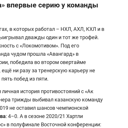
са» впервые серию у команды
гах, в которых работал – НХЛ, АХЛ, КХЛ и в
выигрывал дважды один и тот же трофей.
жность с «Локомотивом». Под его
нда чудом прошла «Авангард» в
ерии, победила во втором овертайме
, ещё ни разу за тренерскую карьеру не
пять побед из пяти.
и личная история противостояний с «Ак
ренера трижды выбивал казанскую команду
2019 не оставил шансов чемпионской
ова
: 4–0. А в сезоне 2020/21 Хартли
рс» в полуфинале Восточной конференции: