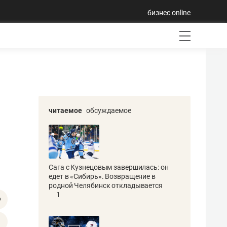
бизнес online
читаемое
обсуждаемое
Сага с Кузнецовым завершилась: он
едет в «Сибирь». Возвращение в
родной Челябинск откладывается
1